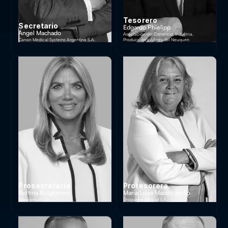
Tesorero
Secretario
Edgardo Phielipp
Ángel Machado
Asociación del Comercio, Industria,
Canon Medical Systems Argentina S.A.
Producción y Afines del Neuquén
Prosecretaria
Protesorera
Bettina Bulgheroni
Maria Luisa Macchiavello
Samconsult S.A.
Droguería del Sud S.A.