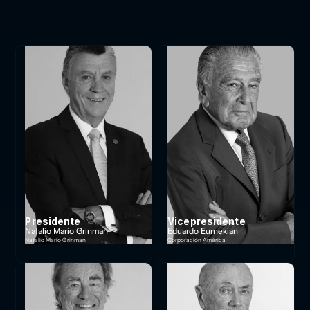
Presidente
Vicepresidente
Natalio Mario Grinman
Eduardo Eurnekian
Natalio Mario Grinman
Corporación América