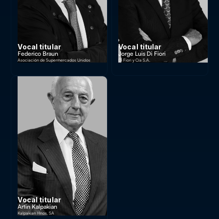
Vocal titular
Vocal titular
Federico Braun
Jorge Luis Di Fiori
Asociación de Supermercados Unidos
Di Fiori y Cía S.A.
Vocal titular
Artin Kalpakian
Kalpakian Hnos. SA