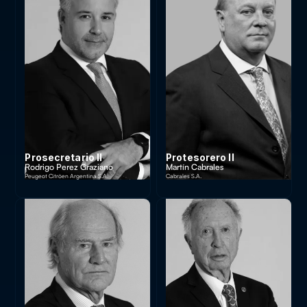
Prosecretario II
Protesorero II
Rodrigo Perez Graziano
Martín Cabrales
Peugeot Citröen Argentina S.A.
Cabrales S.A.