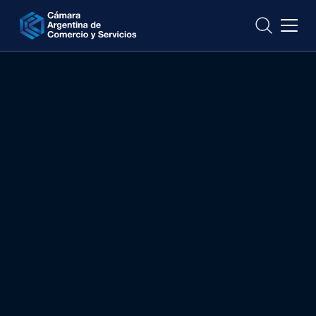
CONTACTO
Comercio Lícito
1 de julio
9 a 13 H
Auditorio CAC (Av. Leandro.N.Alem 36)