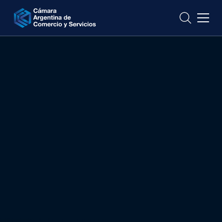
CONTACTO
conflictos
3 de abril
11 H
Formato vía Zoom