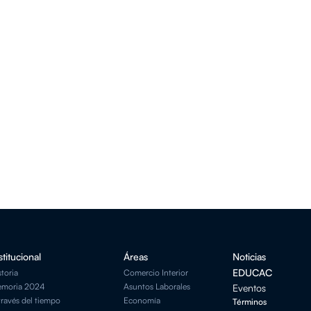
stitucional
Áreas
Noticias
EDUCAC
storia
Comercio Interior
moria 2024
Asuntos Laborales
Eventos
través del tiempo
Economía
Términos