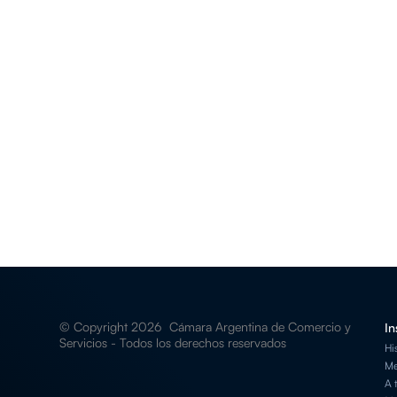
26 de junio
11 H
Vía YouTube
Quiero inscribirme
© Copyright 2026 Cámara Argentina de Comercio y
In
Servicios - Todos los derechos reservados
Hi
Me
A 