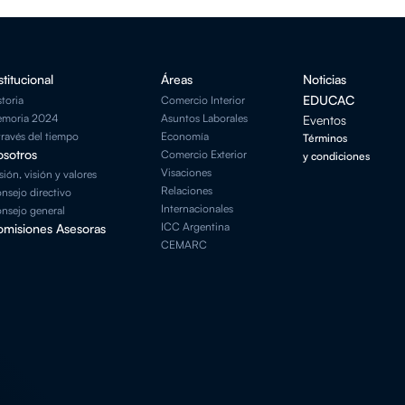
stitucional
Áreas
Noticias
EDUCAC
storia
Comercio Interior
moria 2024
Asuntos Laborales
Eventos
través del tiempo
Economía
Términos
sotros
Comercio Exterior
y condiciones
Visaciones
sión, visión y valores
Relaciones
nsejo directivo
Internacionales
nsejo general
ICC Argentina
misiones Asesoras
CEMARC