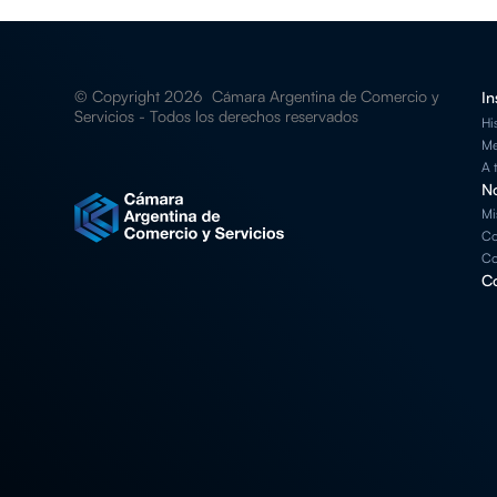
© Copyright 2026 Cámara Argentina de Comercio y
In
Servicios - Todos los derechos reservados
Hi
Me
A 
No
Mi
Co
Co
Co